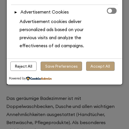
Advertisement Cookies
►
Advertisement cookies deliver
personalized ads based on your
previous visits and analyze the
effectiveness of ad campaigns.
Reject All
Save Preferences
Accept All
Powered by
Badezimmer und Wellness-Erlebnis
Das geräumige Badezimmer ist mit
Doppelwaschbecken, Dusche und allen wichtigen
Annehmlichkeiten ausgestattet (Handtücher,
Bettwäsche, Pflegeprodukte). Als besonderes