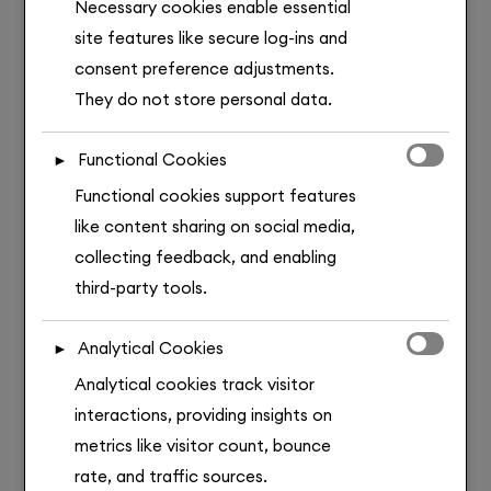
Necessary cookies enable essential
cookies do not require your consent under GDPR.
site features like secure log-ins and
We also use third-party cookies to analyze site
consent preference adjustments.
usage, remember your preferences, and deliver
They do not store personal data.
relevant content and ads. These will only be
activated with your consent. You can choose to
Functional Cookies
►
enable or disable these cookies, but please note
Zwei Schlafzimmer mit Premium-
Functional cookies support features
that turning off some types may affect your
Ausstattung
like content sharing on social media,
browsing experience.
collecting feedback, and enabling
Das Apartment verfügt über zwei separate
third-party tools.
Schlafzimmer, jeweils mit einem komfortablen
Doppelbett. Moderne Möbel, natürliche Materialien
Analytical Cookies
►
und Parkettboden schaffen eine wohnliche, zugleich
Analytical cookies track visitor
exklusive Atmosphäre.
interactions, providing insights on
metrics like visitor count, bounce
rate, and traffic sources.