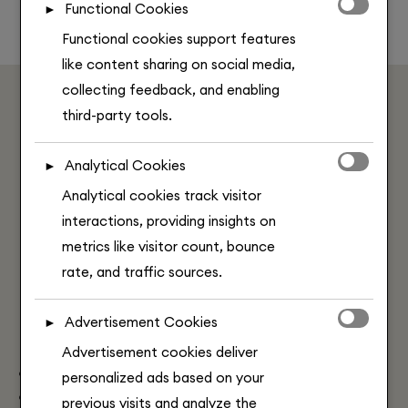
Functional Cookies
►
enable or disable these cookies, but please note
Functional cookies support features
that turning off some types may affect your
like content sharing on social media,
browsing experience.
collecting feedback, and enabling
third-party tools.
GASTHOF TRAUBE
Analytical Cookies
►
Tiroler Küche mit Herz
Analytical cookies track visitor
interactions, providing insights on
In den holzgetäfelten Stuben der
Traube
treffen
metrics like visitor count, bounce
alpine Klassiker auf saisonale, regionale Zutaten.
rate, and traffic sources.
Nach einem aktiven Tag in den Bergen genießen Sie
hier heimische Spezialitäten in gemütlicher
Advertisement Cookies
►
Atmosphäre – begleitet von ausgewählten Weinen.
Advertisement cookies deliver
Warme Küche zu Mittag & am Abend
personalized ads based on your
Regionale Produkte, hausgemachte Klassiker
previous visits and analyze the