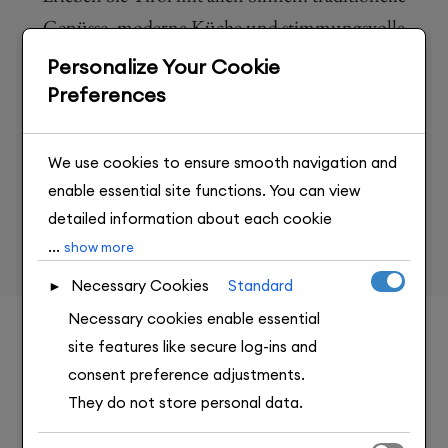
Genüsse, moderne Küche und stimmungsvolle
Events – direkt im Herzen von Hopfgarten im
Personalize Your Cookie
Brixental.
Preferences
We use cookies to ensure smooth navigation and
enable essential site functions. You can view
detailed information about each cookie
...
category below. Cookies marked as Necessary
show more
are stored in your browser because they are
Necessary Cookies
Standard
►
essential for basic site functionality. These
Necessary cookies enable essential
cookies do not require your consent under GDPR.
site features like secure log-ins and
We also use third-party cookies to analyze site
consent preference adjustments.
usage, remember your preferences, and deliver
They do not store personal data.
relevant content and ads. These will only be
activated with your consent. You can choose to