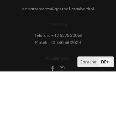
appartements@gasthof-traube.tirol
TELEFON
Telefon:
+43 5335 20066
Mobil:
+43 660 6512004
FOLGE UNS!
Sprache:
DE
▾


2025 © Alle Rechte vorbehalten Gasthof Traube Tirol.
Datenschutzerklärung
|
Allgemeine Geschäftsbedingungen
(AGB)
Diese Seite ist durch reCAPTCHA geschützt, und es gelten