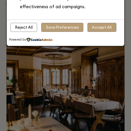
Gemütliche Stuben & Weinkeller
effectiveness of ad campaigns.
+43 5335 20066
ZUR TRAUBE-WEBSITE
Reject All
Save Preferences
Accept All
Powered by