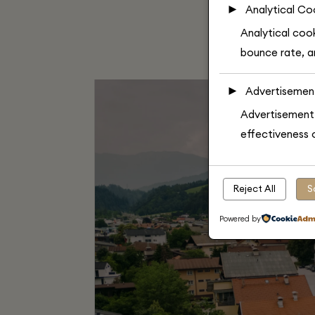
►
Analytical Co
Analytical cook
bounce rate, an
►
Advertisemen
Advertisement 
effectiveness 
Reject All
S
Powered by