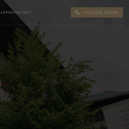
+43 5335 20066
LERIE
KONTAKT
