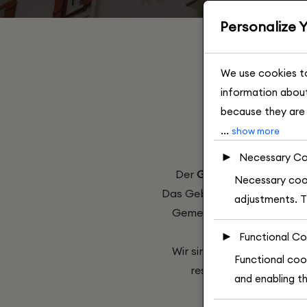
Personalize 
We use cookies to
information abou
because they are 
...
GDPR. We also use
show more
relevant content 
►
Necessary Co
disable these coo
Der
Gasthof Traube
ist 
Necessary cook
Das Gebäude ist ein traditi
adjustments. T
Gemeinschaft zurückreich
bewahren
►
Functional Co
Wir sind stolz darauf, da
Functional coo
restaurierte Fassade 
and enabling th