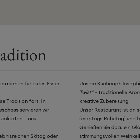
adition
erationen für gutes Essen
Unsere Küchenphilosophi
Twist“
– traditionelle Aro
e Tradition fort: In
kreative Zubereitung.
geschoss
servieren wir
Unser Restaurant ist an 
zialitäten – neu
(montags Ruhetag) und b
Genießen Sie dazu ein Gla
rlebnisreichen Skitag oder
stimmungsvollen Weinkell