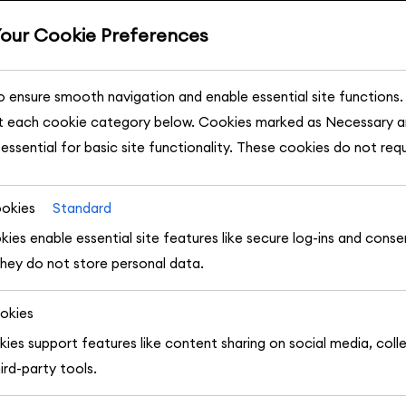
Your Cookie Preferences
 ensure smooth navigation and enable essential site functions.
ÜBER UNS
t each cookie category below. Cookies marked as Necessary ar
Gasthof Traube Tirol
essential for basic site functionality. These cookies do not req
 third-party cookies to analyze site usage, remember your pref
and ads. These will only be activated with your consent. You ca
okies
Standard
kies, but please note that turning off some types may affect y
weit mehr als nur eine Unterkunft – seine Mauern atmen Ges
ies enable essential site features like secure log-ins and cons
oneller Tiroler Gasthof, dessen Wurzeln bis in die frühen J
hey do not store personal data.
en. Im Jahr
2024
wurde es vollständig renoviert, um seine
 und gleichzeitig modernen Komfort auf höchstem Niveau z
okies
ss unser Haus unter
Denkmalschutz
steht – die typische Tirole
kies support features like content sharing on social media, coll
und das historische Ambiente blieben erhalten, während im 
ird-party tools.
Apartments entstanden.