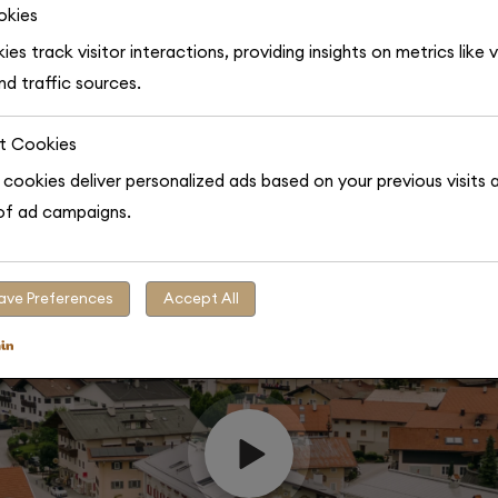
okies
Wir freuen uns darauf, Sie bei uns willkommen zu heißen!
Fanni, Daniel & Elias
ies track visitor interactions, providing insights on metrics like v
d traffic sources.
t Cookies
cookies deliver personalized ads based on your previous visits 
of ad campaigns.
ave Preferences
Accept All