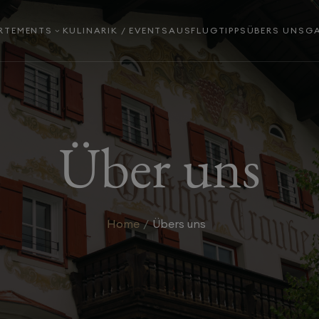
RTEMENTS
KULINARIK / EVENTS
AUSFLUGTIPPS
ÜBERS UNS
GA
3
Über uns
Home
Übers uns